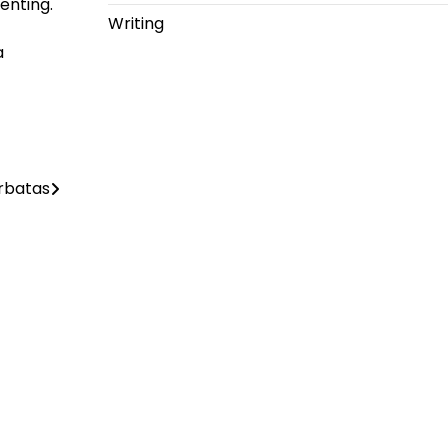
enting.
Writing
a
rbatas