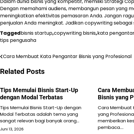
Dalam dunia bisnis yang kompetitif, memiliki Strategi C
Dengan memahami audiens, membangun pesan yang men
meningkatkan efektivitas pemasaran Anda. Jangan ragu 
penjualan Anda meningkat. Jadikan copywriting sebagai
Tagged
bisnis startup
,
copywriting bisnis
,
kata penganta
tips pengusaha
Cara Membuat Kata Pengantar Bisnis yang Profesional
Navigasi
pos
Related Posts
Tips Memulai Bisnis Start-Up
Cara Membua
dengan Modal Terbatas
Bisnis yang P
Tips Memulai Bisnis Start-Up dengan
Cara Membuat K
Modal Terbatas adalah tema yang
yang Profesiona
sangat relevan bagi banyak orang…
memberikan kes
pembaca.…
Juni 13, 2026