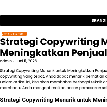
Skip
to
content
BRAND
Bisnis & Startup
Strategi Copywriting 
Meningkatkan Penjua
admin
Juni 11, 2026
Strategi Copywriting Menarik untuk Meningkatkan Penju
copywriting yang tepat, Anda dapat menarik perhatian
Dalam artikel ini, kita akan membahas berbagai teknik co
membantu Anda mengoptimalkan pesan pemasaran sehin
Strategi Copywriting Menarik untuk Men