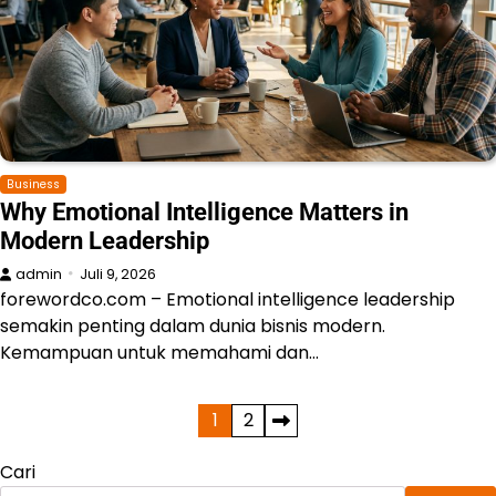
Business
Why Emotional Intelligence Matters in
Modern Leadership
admin
Juli 9, 2026
forewordco.com – Emotional intelligence leadership
semakin penting dalam dunia bisnis modern.
Kemampuan untuk memahami dan…
Paginasi
1
2
pos
Cari