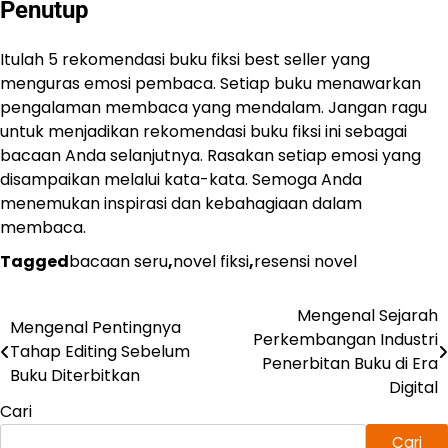
Penutup
Itulah 5 rekomendasi buku fiksi best seller yang
menguras emosi pembaca. Setiap buku menawarkan
pengalaman membaca yang mendalam. Jangan ragu
untuk menjadikan rekomendasi buku fiksi ini sebagai
bacaan Anda selanjutnya. Rasakan setiap emosi yang
disampaikan melalui kata-kata. Semoga Anda
menemukan inspirasi dan kebahagiaan dalam
membaca.
Tagged
bacaan seru
,
novel fiksi
,
resensi novel
Mengenal Sejarah
Navigasi
Mengenal Pentingnya
Perkembangan Industri
Tahap Editing Sebelum
pos
Penerbitan Buku di Era
Buku Diterbitkan
Digital
Cari
Cari