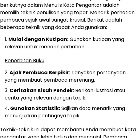
berikutnya dalam Menulis Kata Pengantar adalah
memilih teknik penulisan yang tepat. Menarik perhatian
pembaca sejak awal sangat krusial. Berikut adalah
beberapa teknik yang dapat Anda gunakan:
Mulai dengan Kutipan:
Gunakan kutipan yang
relevan untuk menarik perhatian.
Penerbitan Buku
Ajak Pembaca Berpikir:
Tanyakan pertanyaan
yang membuat pembaca merenung.
Ceritakan Kisah Pendek:
Berikan ilustrasi atau
cerita yang relevan dengan topik.
Gunakan Statistik:
Sajikan data menarik yang
menunjukkan pentingnya topik.
Teknik-teknik ini dapat membantu Anda membuat kata
pengantar yang lebih hidup dan menonjol. Pembaca