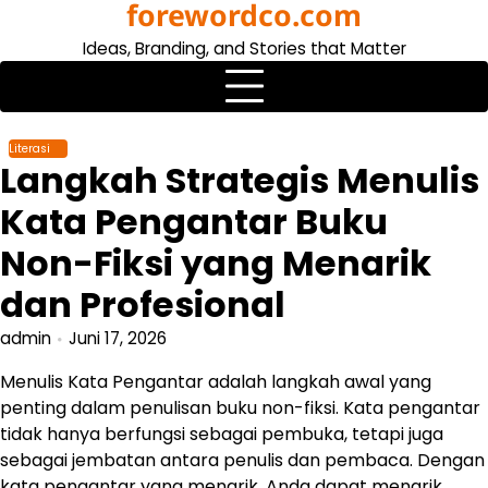
forewordco.com
Skip
to
Ideas, Branding, and Stories that Matter
content
Literasi
Langkah Strategis Menulis
Kata Pengantar Buku
Non-Fiksi yang Menarik
dan Profesional
admin
Juni 17, 2026
Menulis Kata Pengantar adalah langkah awal yang
penting dalam penulisan buku non-fiksi. Kata pengantar
tidak hanya berfungsi sebagai pembuka, tetapi juga
sebagai jembatan antara penulis dan pembaca. Dengan
kata pengantar yang menarik, Anda dapat menarik