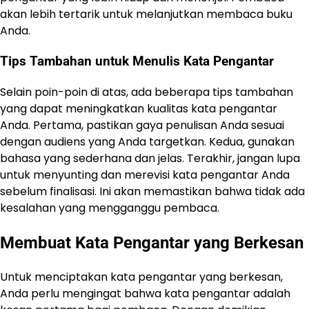
akan lebih tertarik untuk melanjutkan membaca buku
Anda.
Tips Tambahan untuk Menulis Kata Pengantar
Selain poin-poin di atas, ada beberapa tips tambahan
yang dapat meningkatkan kualitas kata pengantar
Anda. Pertama, pastikan gaya penulisan Anda sesuai
dengan audiens yang Anda targetkan. Kedua, gunakan
bahasa yang sederhana dan jelas. Terakhir, jangan lupa
untuk menyunting dan merevisi kata pengantar Anda
sebelum finalisasi. Ini akan memastikan bahwa tidak ada
kesalahan yang mengganggu pembaca.
Membuat Kata Pengantar yang Berkesan
Untuk menciptakan kata pengantar yang berkesan,
Anda perlu mengingat bahwa kata pengantar adalah