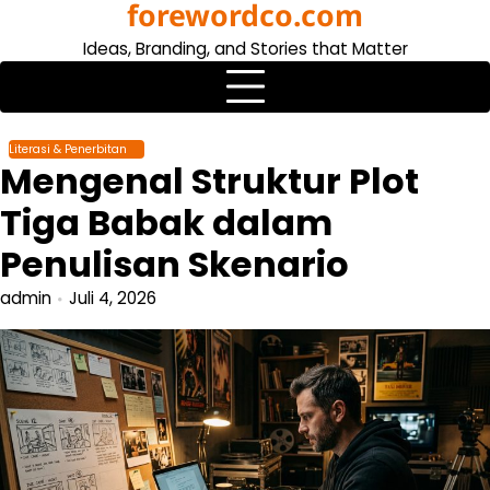
forewordco.com
Skip
to
Ideas, Branding, and Stories that Matter
content
Literasi & Penerbitan
Mengenal Struktur Plot
Tiga Babak dalam
Penulisan Skenario
admin
Juli 4, 2026