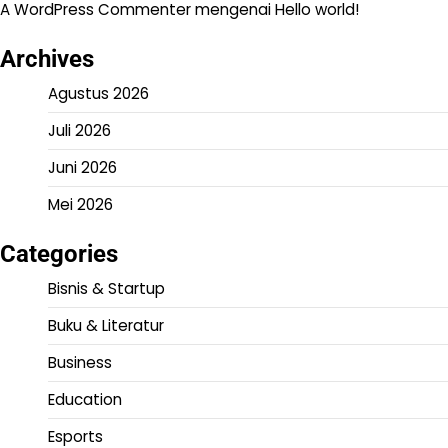
A WordPress Commenter
mengenai
Hello world!
Archives
Agustus 2026
Juli 2026
Juni 2026
Mei 2026
Categories
Bisnis & Startup
Buku & Literatur
Business
Education
Esports