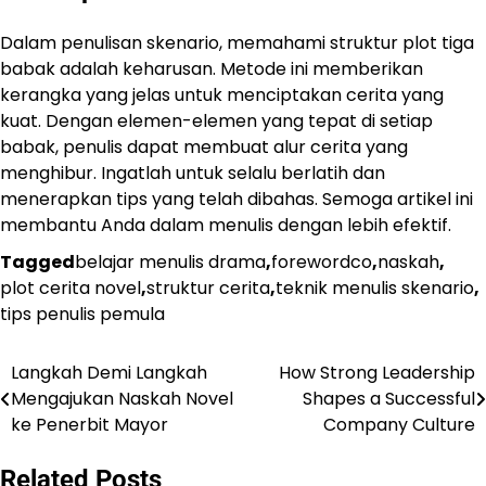
Dalam penulisan skenario, memahami struktur plot tiga
babak adalah keharusan. Metode ini memberikan
kerangka yang jelas untuk menciptakan cerita yang
kuat. Dengan elemen-elemen yang tepat di setiap
babak, penulis dapat membuat alur cerita yang
menghibur. Ingatlah untuk selalu berlatih dan
menerapkan tips yang telah dibahas. Semoga artikel ini
membantu Anda dalam menulis dengan lebih efektif.
Tagged
belajar menulis drama
,
forewordco
,
naskah
,
plot cerita novel
,
struktur cerita
,
teknik menulis skenario
,
tips penulis pemula
Langkah Demi Langkah
How Strong Leadership
Navigasi
Mengajukan Naskah Novel
Shapes a Successful
pos
ke Penerbit Mayor
Company Culture
Related Posts