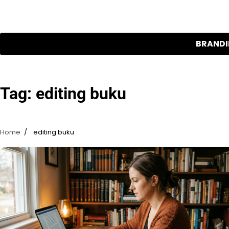
Skip
to
content
BRAND
Tag:
editing buku
Home
editing buku